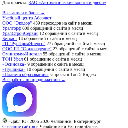
Для проекта:
ЗАО «Автоматические ворота и двери»
Все записи в блоге →
Учебный центр Абсолют
ООО "Экодор"
439 переходов на сайт в месяц
Уралторф
600 обращений с сайта в месяц
УралСтройСервис
12 обращений с сайта в месяц
Бетраст
14 обращений с сайта в месяц
ГП "РусПромЭнерго"
27 обращений с сайта в месяц
ООО ГП "Сталеизделие"
23 обращений с сайта в мес
Омникомм-Инсталл
55 обращений с сайта в месяц
ТФН Урал
61 обращение с сайта в месяц
«Осиновка»
9 обращений с сайта в месяц
«Пушинка»
10 обращений с сайта в месяц
«Планета образования»
запросы в Топ-5 Яндекс
Все работы по продвижению →
«Дабл Ю» 2006-2026 Челябинск, Екатеринбург
Создание сайтов
в Челябинске и Екатеринбурге.