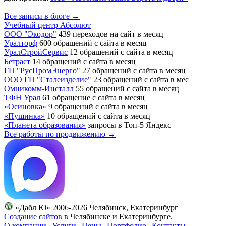
Все записи в блоге →
Учебный центр Абсолют
ООО "Экодор"
439 переходов на сайт в месяц
Уралторф
600 обращений с сайта в месяц
УралСтройСервис
12 обращений с сайта в месяц
Бетраст
14 обращений с сайта в месяц
ГП "РусПромЭнерго"
27 обращений с сайта в месяц
ООО ГП "Сталеизделие"
23 обращений с сайта в мес
Омникомм-Инсталл
55 обращений с сайта в месяц
ТФН Урал
61 обращение с сайта в месяц
«Осиновка»
9 обращений с сайта в месяц
«Пушинка»
10 обращений с сайта в месяц
«Планета образования»
запросы в Топ-5 Яндекс
Все работы по продвижению →
«Дабл Ю» 2006-2026 Челябинск, Екатеринбург
Создание сайтов
в Челябинске и Екатеринбурге.
О компании
|
Услуги
|
Цены
|
Портфолио
|
Контакты