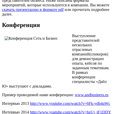
представителей бизнеса. Ниже описаны форматы
мероприятий, которые используются в компании. Вы можете
скачать презентацию в формате pdf
или прочитать подробнее
далее.
Конференция
Выступление
представителей
нескольких
отраслевых
компаний(спикеров)
для демонстрации
опыта, кейсов по
заданным тематикам.
В рамках
конференции
специалисты «Дабл
Ю» выступают с докладами.
Пример проводимой нами конференции:
www.andbusiness.ru
Интервью 2013
http://www.youtube.com/watch?v=6Fk-ydb4qWc
Интервью 2014
http://www.youtube.com/watch?v=bzUj_tF1DDY