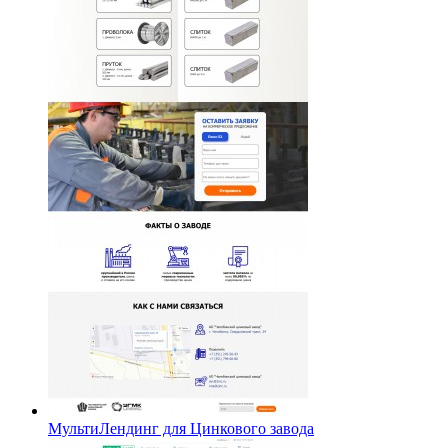
МультиЛендинг для Цинкового завода