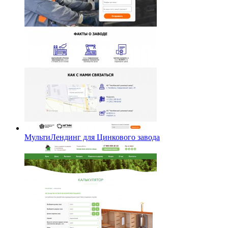
МультиЛендинг для Цинкового завода