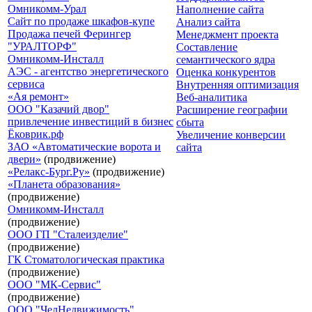
Омникомм-Урал
Наполнение сайта
Сайт по продаже шкафов-купе
Анализ сайта
Продажа печей Ферингер
Менеджмент проекта
"УРАЛТОРФ"
Составление
Омникомм-Инсталл
семантического ядра
АЭС - агентство энергетического
Оценка конкурентов
сервиса
Внутренняя оптимизация
«Ая ремонт»
Веб-аналитика
ООО "Казачий двор"
Расширение географии
привлечение инвестиций в бизнес
сбыта
Ёковрик.рф
Увеличение конверсии
ЗАО «Автоматические ворота и
сайта
двери»
(продвижение)
«Релакс-Бург.Ру»
(продвижение)
«Планета образования»
(продвижение)
Омникомм-Инсталл
(продвижение)
ООО ГП "Сталеизделие"
(продвижение)
ГК Стоматологическая практика
(продвижение)
ООО "МК-Сервис"
(продвижение)
ООО "ЧелНедвижимость"