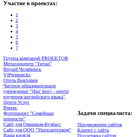
Участие в проектах:
1
2
3
4
5
6
7
Группа компаний PROEKTOR
Металлоцентр "Титан"
Boyard Челябинск
VIPremont.kz
Отель Виктория
Частное образовательное
учреждение "[Биг Бен] – центр
изучения английского языка"
Центр Услуг
Реверс
Задачи специалиста:
Фотопроект "Семейные
ценности"
Сайт для Омником-Кузбасс
Продвижение сайтов
Сайт для ООО "Уралсантехком"
Клиент с сайта
Ваша кровля
Поддержка сайтов