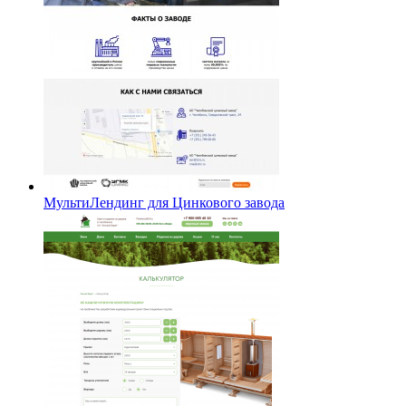
МультиЛендинг для Цинкового завода